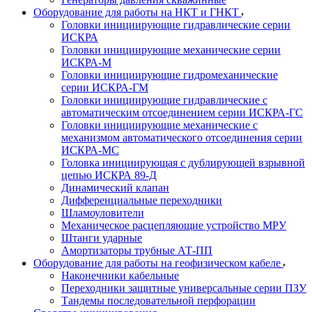
Оборудование для работы на НКТ и ГНКТ
Головки инициирующие гидравлические серии
ИСКРА
Головки инициирующие механические серии
ИСКРА-М
Головки инициирующие гидромеханические
серии ИСКРА-ГМ
Головки инициирующие гидравлические с
автоматическим отсоединением серии ИСКРА-ГС
Головки инициирующие механические с
механизмом автоматического отсоединения серии
ИСКРА-МС
Головка инициирующая с дублирующей взрывной
цепью ИСКРА 89-Д
Динамический клапан
Дифференциальные переходники
Шламоуловители
Механическое расцепляющие устройство МРУ
Штанги ударные
Амортизаторы трубные АТ-ПП
Оборудование для работы на геофизическом кабеле
Наконечники кабельные
Переходники защитные универсальные серии ПЗУ
Тандемы последовательной перфорации