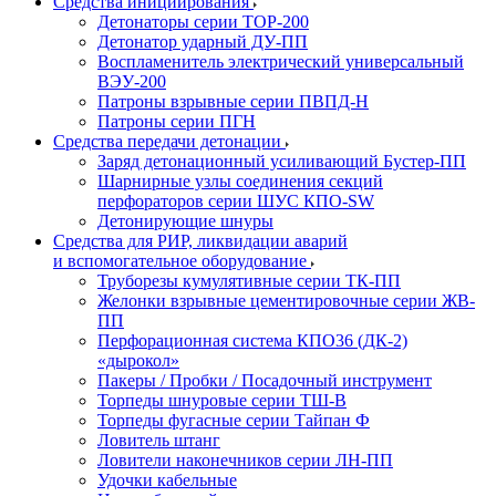
Средства инициирования
Детонаторы серии ТОР-200
Детонатор ударный ДУ-ПП
Воспламенитель электрический универсальный
ВЭУ-200
Патроны взрывные серии ПВПД-Н
Патроны серии ПГН
Средства передачи детонации
Заряд детонационный усиливающий Бустер-ПП
Шарнирные узлы соединения секций
перфораторов серии ШУС КПО-SW
Детонирующие шнуры
Средства для РИР, ликвидации аварий
и вспомогательное оборудование
Труборезы кумулятивные серии ТК-ПП
Желонки взрывные цементировочные серии ЖВ-
ПП
Перфорационная система КПО36 (ДК-2)
«дырокол»
Пакеры / Пробки / Посадочный инструмент
Торпеды шнуровые серии ТШ-В
Торпеды фугасные серии Тайпан Ф
Ловитель штанг
Ловители наконечников серии ЛН-ПП
Удочки кабельные