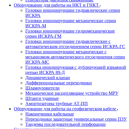
Оборудование для работы на НКТ и ГНКТ
Головки инициирующие гидравлические серии
ИСКРА
Головки инициирующие механические серии
ИСКРА-М
Головки инициирующие гидромеханические
серии ИСКРА-ГМ
Головки инициирующие гидравлические с
автоматическим отсоединением серии ИСКРА-ГС
Головки инициирующие механические с
механизмом автоматического отсоединения серии
ИСКРА-МС
Головка инициирующая с дублирующей взрывной
цепью ИСКРА 89-Д
Динамический клапан
Дифференциальные переходники
Шламоуловители
Механическое расцепляющие устройство МРУ
Штанги ударные
Амортизаторы трубные АТ-ПП
Оборудование для работы на геофизическом кабеле
Наконечники кабельные
Переходники защитные универсальные серии ПЗУ
Тандемы последовательной перфорации