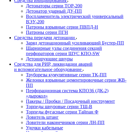
Средства инициирования
Детонаторы серии ТОР-200
Детонатор ударный ДУ-ПП
Воспламенитель электрический универсальный
ВЭУ-200
Патроны взрывные серии ПВПД-Н
Патроны серии ПГН
Средства передачи детонации
Заряд детонационный усиливающий Бустер-ПП
Шарнирные узлы соединения секций
перфораторов серии ШУС КПО-SW
Детонирующие шнуры
Средства для РИР, ликвидации аварий
и вспомогательное оборудование
Труборезы кумулятивные серии ТК-ПП
Желонки взрывные цементировочные серии ЖВ-
ПП
Перфорационная система КПО36 (ДК-2)
«дырокол»
Пакеры / Пробки / Посадочный инструмент
Торпеды шнуровые серии ТШ-В
Торпеды фугасные серии Тайпан Ф
Ловитель штанг
Ловители наконечников серии ЛН-ПП
Удочки кабельные