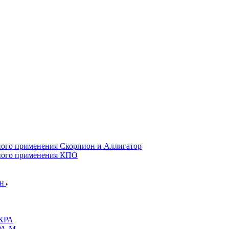
ого применения Скорпион и Аллигатор
ного применения КПО
ин
СКРА
РА-М