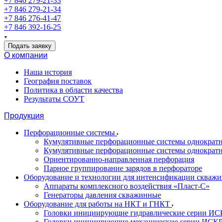
+7 846 279-21-33
+7 846 279-21-34
+7 846 276-41-47
+7 846 392-16-25
Подать заявку
О компании
Наша история
География поставок
Политика в области качества
Результаты СОУТ
Продукция
Перфорационные системы
Кумулятивные перфорационные системы однократн
Кумулятивные перфорационные системы однократ
Ориентированно-направленная перфорация
Парное группирование зарядов в перфораторе
Оборудование и технологии для интенсификации скваж
Аппараты комплексного воздействия «Пласт-С»
Генераторы давления скважинные
Оборудование для работы на НКТ и ГНКТ
Головки инициирующие гидравлические серии И
Головки инициирующие механические серии ИСК